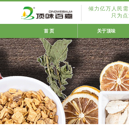
倾力亿万人民需
只为点
首 页
关于顶味