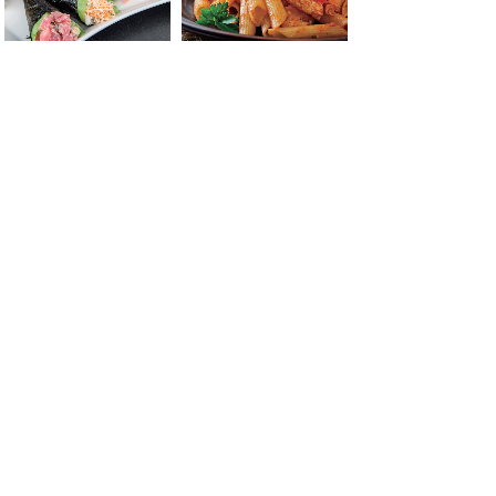
韩式料理/日式料理系列
正餐/盖浇饭系列
.
新闻动态
more >
探寻本土红色文脉 践行党员为民初心
2026-06-30
细雨润初心，文脉淬担当。为深挖本土
红色资源与人文底蕴，锤炼党员党
以练筑防，安全同行！我司圆满开展消
2026-06-29
为进一步压实企业安全生产责任，强化
全体员工消防安全意识，提升大家
匠心筑顶、鲜味同行｜ 我们的两天一
2026-04-23
为舒缓工作节奏，凝聚团队力量，4 月
17 日 - 18 日，公
.
联系我们
more >