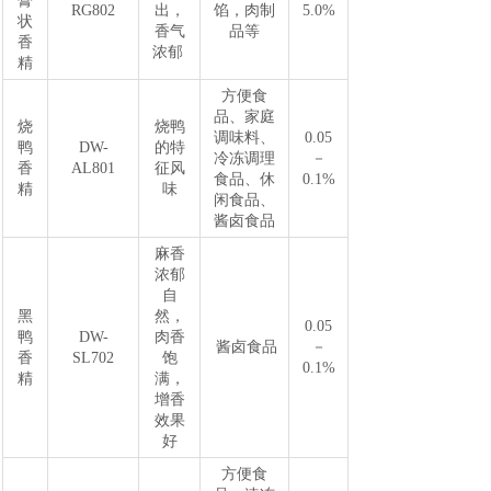
膏
RG802
出，
馅，肉制
5.0%
状
香气
品等
香
浓郁
精
方便食
品、家庭
烧
烧鸭
调味料、
0.05
鸭
DW-
的特
冷冻调理
－
香
AL801
征风
食品、休
0.1%
精
味
闲食品、
酱卤食品
麻香
浓郁
自
黑
然，
0.05
鸭
DW-
肉香
酱卤食品
－
香
SL702
饱
0.1%
精
满，
增香
效果
好
方便食