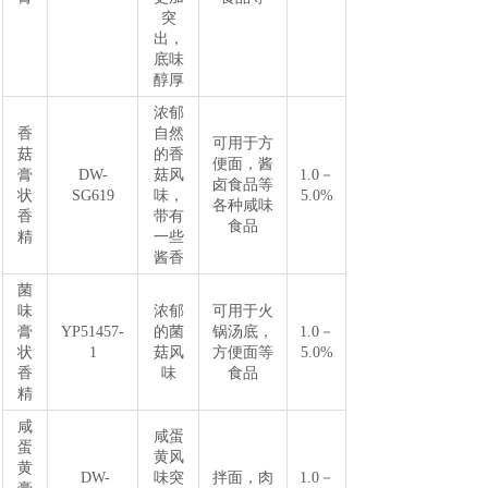
突
出，
底味
醇厚
浓郁
香
自然
可用于方
菇
的香
便面，酱
膏
DW-
菇风
1.0－
卤食品等
状
SG619
味，
5.0%
各种咸味
香
带有
食品
精
一些
酱香
菌
味
浓郁
可用于火
膏
YP51457-
的菌
锅汤底，
1.0－
状
1
菇风
方便面等
5.0%
香
味
食品
精
咸
咸蛋
蛋
黄风
黄
DW-
味突
拌面，肉
1.0－