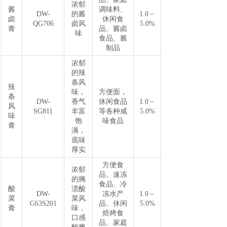
浓郁
酱
调味料、
DW-
的酱
1.0－
卤
休闲食
QG706
卤风
5.0%
膏
品、酱卤
味
食品、酱
制品
浓郁
的辣
条风
辣
味，
方便面，
条
DW-
香气
休闲食品
1.0－
风
SG811
丰富
等各种咸
5.0%
味
饱
味食品
膏
满，
底味
厚实
方便食
浓郁
品、速冻
的腌
食品、冷
酸
渍酸
DW-
冻水产
1.0－
菜
菜风
G63S201
品、休闲
5.0%
膏
味，
焙烤食
口感
品、家庭