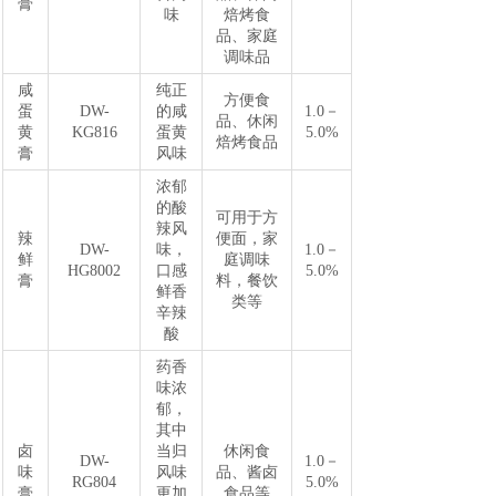
膏
味
焙烤食
品、家庭
调味品
咸
纯正
方便食
蛋
DW-
的咸
1.0－
品、休闲
黄
KG816
蛋黄
5.0%
焙烤食品
膏
风味
浓郁
的酸
可用于方
辣风
辣
便面，家
DW-
味，
1.0－
鲜
庭调味
HG8002
口感
5.0%
膏
料，餐饮
鲜香
类等
辛辣
酸
药香
味浓
郁，
其中
卤
当归
休闲食
DW-
1.0－
味
风味
品、酱卤
RG804
5.0%
膏
更加
食品等