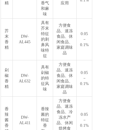
0.1%
精
香气
应用
和麻
味
具有
方便食
芥末
芥
品、速冻
特征
0.05
末
DW-
食品、休
的刺
－
香
AL445
闲食品、
鼻风
0.1%
精
家庭调味
味特
品
征
方便食
具有
剁
品、速冻
剁椒
0.05
椒
DW-
食品、休
的特
－
香
AL632
闲食品、
征风
0.1%
精
家庭调味
味
品
方便食
品、速冻
香
香辣
食品、冷
辣
酱的
0.05
DW-
冻水产
酱
特征
－
AL411
品、休闲
香
香
0.1%
焙烤食