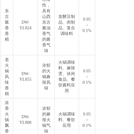
性，
东
具有
古
山西
发酵豆制
0.05
酱
DW-
东古
品、肉制
－
香
YL824
酱油
品、复合
0.1%
香
香气
调味料
精
的酱
香气
味
老
火锅调味
火
浓郁
料、麻辣
锅
的火
0.05
DW-
烫、休闲
风
锅麻
－
YL855
食品、餐
味
辣风
0.1%
饮酱料应
香
味
用
精
浓
香
浓郁
火
的麻
火锅调味
0.05
DW-
锅
辣火
料、餐饮
－
YL808
飘
锅气
应用
0.1%
香
味