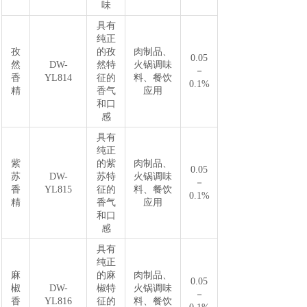
味
具有
纯正
孜
的孜
肉制品、
0.05
然
DW-
然特
火锅调味
－
香
YL814
征的
料、餐饮
0.1%
精
香气
应用
和口
感
具有
纯正
紫
的紫
肉制品、
0.05
苏
DW-
苏特
火锅调味
－
香
YL815
征的
料、餐饮
0.1%
精
香气
应用
和口
感
具有
纯正
麻
的麻
肉制品、
0.05
椒
DW-
椒特
火锅调味
－
香
YL816
征的
料、餐饮