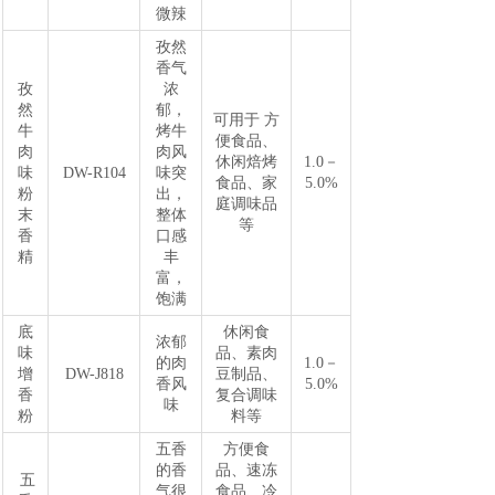
微辣
孜然
香气
孜
浓
然
郁，
可用于 方
牛
烤牛
便食品、
肉
肉风
休闲焙烤
1.0－
味
DW-R104
味突
食品、家
5.0%
粉
出，
庭调味品
末
整体
等
香
口感
精
丰
富，
饱满
底
休闲食
浓郁
味
品、素肉
的肉
1.0－
增
DW-J818
豆制品、
香风
5.0%
香
复合调味
味
粉
料等
五香
方便食
的香
品、速冻
五
气很
食品、冷