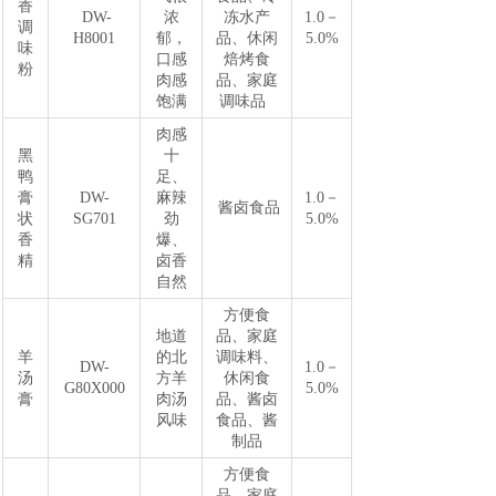
香
DW-
浓
冻水产
1.0－
调
H8001
郁，
品、休闲
5.0%
味
口感
焙烤食
粉
肉感
品、家庭
饱满
调味品
肉感
黑
十
鸭
足、
膏
DW-
麻辣
1.0－
酱卤食品
状
SG701
劲
5.0%
香
爆、
精
卤香
自然
方便食
地道
品、家庭
羊
的北
调味料、
DW-
1.0－
汤
方羊
休闲食
G80X000
5.0%
膏
肉汤
品、酱卤
风味
食品、酱
制品
方便食
品、家庭