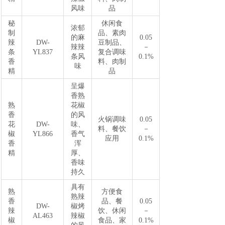
风味
品
秘
休闲食
浓郁
制
品、素肉
的麻
0.05
辣
DW-
豆制品、
辣辣
－
条
YL837
复合调味
条风
0.1%
香
料、肉制
味
精
品
呈爆
香熟
熟
花椒
香
的风
火锅调味
0.05
花
DW-
味、
料、餐饮
－
椒
YL866
香气
应用
0.1%
香
浑
精
厚、
香味
持久
具有
熟
方便食
熟辣
香
品、餐
0.05
DW-
椒烤
辣
饮、休闲
－
AL463
辣椒
椒
食品、家
0.1%