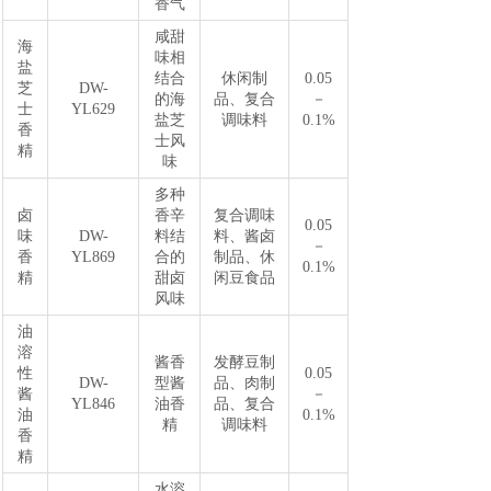
香气
咸甜
海
味相
盐
结合
休闲制
0.05
芝
DW-
的海
品、复合
－
士
YL629
盐芝
调味料
0.1%
香
士风
精
味
多种
卤
香辛
复合调味
0.05
味
DW-
料结
料、酱卤
－
香
YL869
合的
制品、休
0.1%
精
甜卤
闲豆食品
风味
油
溶
酱香
发酵豆制
性
0.05
DW-
型酱
品、肉制
酱
－
YL846
油香
品、复合
油
0.1%
精
调味料
香
精
水溶