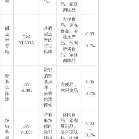
精
气。
品、家庭
调味品
方便食
品、速冻
甜
具有
食品、冷
玉
甜玉
0.05
DW-
冻水产
米
米的
－
YL603A
品、休闲
香
特征
0.1%
焙烤食
精
风味
品、家庭
调味品
浓郁
辣
的辣
条
条风
0.05
DW-
方便面，
风
味，
－
SL801
休闲食品
味
头香
0.1%
油
饱满
厚实
带有
休闲食
辣
麻辣
品、素肉
0.05
椒
DW-
感的
豆制品、
－
香
YL854
浓郁
复合调味
0.1%
精
辣椒
料、肉制