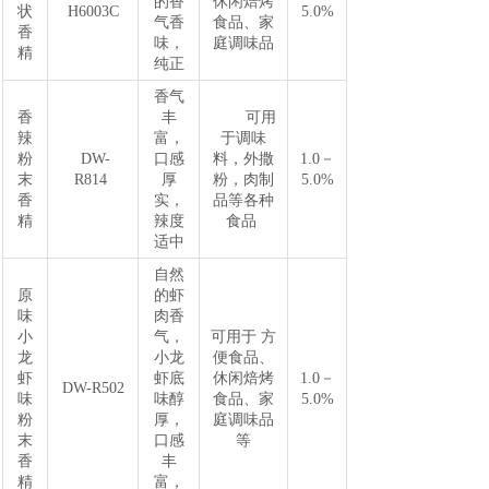
的香
休闲焙烤
状
H6003C
5.0%
气香
食品、家
香
味，
庭调味品
精
纯正
香气
香
丰
可用
辣
富，
于调味
粉
DW-
口感
料，外撒
1.0－
末
R814
厚
粉，肉制
5.0%
香
实，
品等各种
精
辣度
食品
适中
自然
原
的虾
味
肉香
小
气，
可用于 方
龙
小龙
便食品、
虾
虾底
休闲焙烤
1.0－
DW-R502
味
味醇
食品、家
5.0%
粉
厚，
庭调味品
末
口感
等
香
丰
精
富，