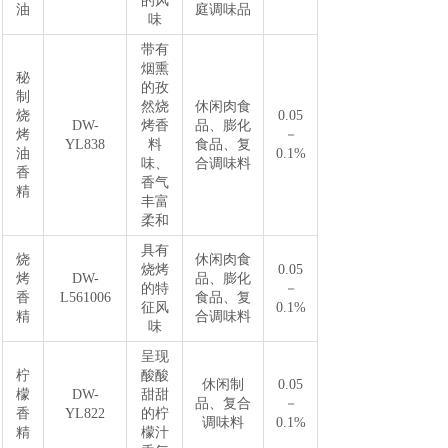
的风
油
庭调味品
味
带有
烟熏
秘
的孜
制
然烧
休闲肉食
烧
0.05
DW-
烤香
品、膨化
烤
－
YL838
料
食品、复
油
0.1%
味、
合调味料
香
香气
精
丰富
柔和
具有
烧
休闲肉食
烧烤
0.05
烤
DW-
品、膨化
的特
－
香
L561006
食品、复
征风
0.1%
精
合调味料
味
呈现
柠
酸酸
休闲制
0.05
檬
DW-
甜甜
品、复合
－
香
YL822
的柠
调味料
0.1%
精
檬汁