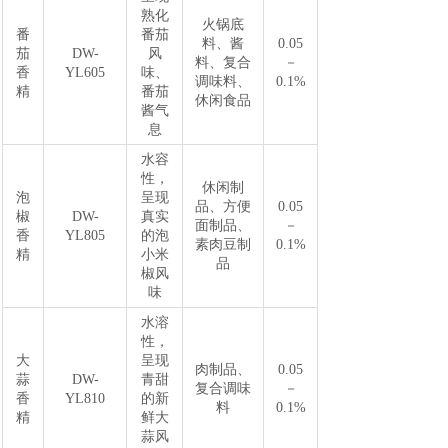
熟化
火锅底
番
番茄
料、酱
0.05
茄
DW-
风
料、复合
－
香
YL605
味、
调味料、
0.1%
精
番茄
休闲食品
酱气
息
水容
性，
休闲制
泡
呈现
品、方便
0.05
椒
DW-
真实
面制品、
－
香
YL805
的泡
素肉豆制
0.1%
精
小米
品
椒风
味
水溶
性，
大
呈现
肉制品、
0.05
蒜
DW-
青甜
复合调味
－
香
YL810
的新
料
0.1%
精
鲜大
蒜风