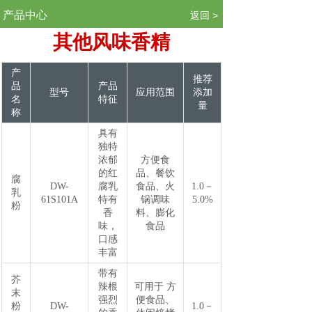
.
产品中心
返回 >
其他风味香精
产
推荐
品
产品
型号
应用范围
添加
名
特征
量
称
具有
独特
浓郁
方便食
的红
品、餐饮
腐
DW-
腐乳
食品、火
1.0－
乳
61S101A
特有
锅调味
5.0%
粉
香
料、膨化
味，
食品
口感
丰富
带有
芥
辣根
可用于 方
末
强烈
便食品、
粉
DW-
1.0－